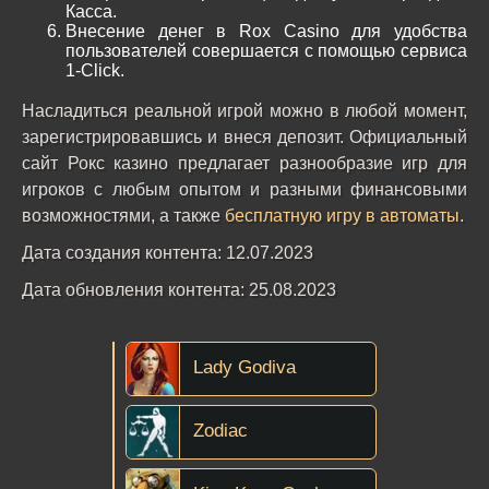
Касса.
Внесение денег в Rox Casino для удобства
пользователей совершается с помощью сервиса
1-Click.
Насладиться реальной игрой можно в любой момент,
зарегистрировавшись и внеся депозит. Официальный
сайт Рокс казино предлагает разнообразие игр для
игроков с любым опытом и разными финансовыми
возможностями, а также
бесплатную игру в автоматы
.
Дата создания контента: 12.07.2023
Дата обновления контента: 25.08.2023
Lady Godiva
Zodiac