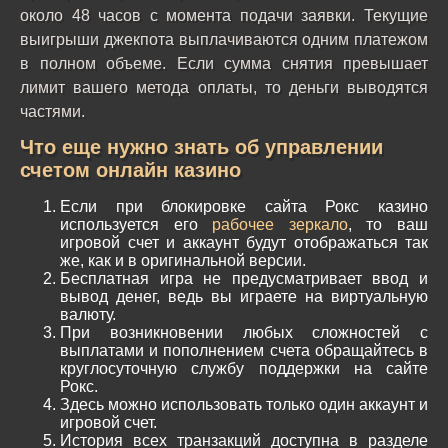
около 48 часов с момента подачи заявки. Текущие
выигрыши джекпота выплачиваются одним платежом
в полном объеме. Если сумма снятия превышает
лимит вашего метода оплаты, то деньги выводятся
частями.
Что еще нужно знать об управлении
счетом онлайн казино
Если при блокировке сайта Рокс казино
используется его
рабочее зеркало
, то ваш
игровой счет и аккаунт будут отображаться так
же, как и в оригинальной версии.
Бесплатная игра не предусматривает ввод и
вывод денег, ведь вы играете на виртуальную
валюту.
При возникновении любых сложностей с
выплатами и пополнением счета обращайтесь в
круглосуточную службу поддержки на сайте
Рокс.
Здесь можно использовать только один аккаунт и
игровой счет.
История всех транзакций доступна в разделе